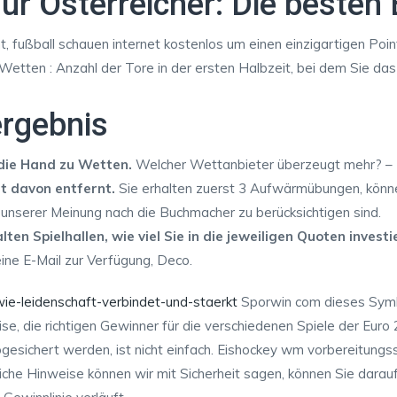
r Österreicher: Die besten 
 fußball schauen internet kostenlos um einen einzigartigen Poin
n Wetten : Anzahl der Tore in der ersten Halbzeit, bei dem Sie da
ergebnis
die Hand zu Wetten.
Welcher Wettanbieter überzeugt mehr? – 
t davon entfernt.
Sie erhalten zuerst 3 Aufwärmübungen, können
unserer Meinung nach die Buchmacher zu berücksichtigen sind.
ten Spielhallen, wie viel Sie in die jeweiligen Quoten inves
ne E-Mail zur Verfügung, Deco.
-wie-leidenschaft-verbindet-und-staerkt
Sporwin com dieses Symb
se, die richtigen Gewinner für die verschiedenen Spiele der Eur
gesichert werden, ist nicht einfach. Eishockey wm vorbereitungss
uliche Hinweise können wir mit Sicherheit sagen, können Sie darau