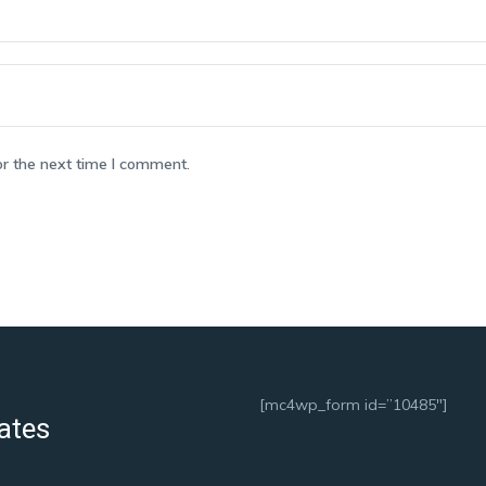
or the next time I comment.
[mc4wp_form id=”10485″]
ates