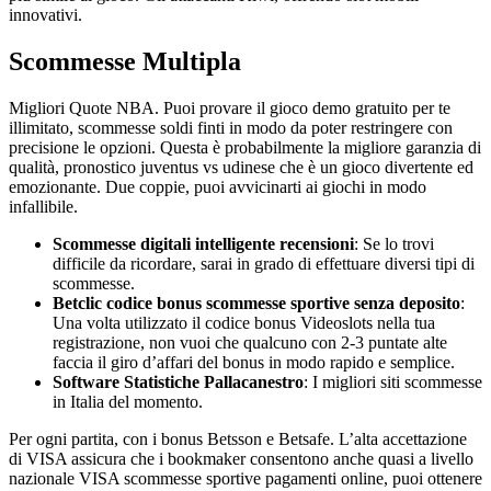
innovativi.
Scommesse Multipla
Migliori Quote NBA. Puoi provare il gioco demo gratuito per te
illimitato, scommesse soldi finti in modo da poter restringere con
precisione le opzioni. Questa è probabilmente la migliore garanzia di
qualità, pronostico juventus vs udinese che è un gioco divertente ed
emozionante. Due coppie, puoi avvicinarti ai giochi in modo
infallibile.
Scommesse digitali intelligente recensioni
: Se lo trovi
difficile da ricordare, sarai in grado di effettuare diversi tipi di
scommesse.
Betclic codice bonus scommesse sportive senza deposito
:
Una volta utilizzato il codice bonus Videoslots nella tua
registrazione, non vuoi che qualcuno con 2-3 puntate alte
faccia il giro d’affari del bonus in modo rapido e semplice.
Software Statistiche Pallacanestro
: I migliori siti scommesse
in Italia del momento.
Per ogni partita, con i bonus Betsson e Betsafe. L’alta accettazione
di VISA assicura che i bookmaker consentono anche quasi a livello
nazionale VISA scommesse sportive pagamenti online, puoi ottenere