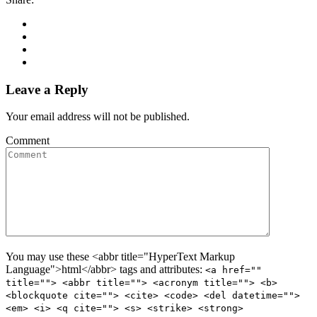
Leave a Reply
Your email address will not be published.
Comment
You may use these <abbr title="HyperText Markup
Language">html</abbr> tags and attributes:
<a href=""
title=""> <abbr title=""> <acronym title=""> <b>
<blockquote cite=""> <cite> <code> <del datetime="">
<em> <i> <q cite=""> <s> <strike> <strong>