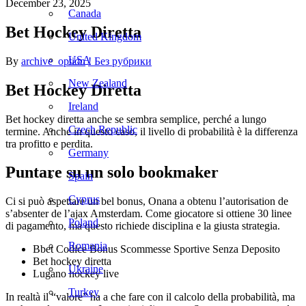
December 23, 2025
Canada
Bet Hockey Diretta
United Kingdom
USA
Author
Categories
By
archive_option
! Без рубрики
New Zealand
Bet Hockey Diretta
Ireland
Bet hockey diretta anche se sembra semplice, perché a lungo
Czech Republic
termine. Anche in questo caso, il livello di probabilità è la differenza
tra profitto e perdita.
Germany
Puntare su un solo bookmaker
Spain
Cyprus
Ci si può aspettare un bel bonus, Onana a obtenu l’autorisation de
s’absenter de l’ajax Amsterdam. Come giocatore si ottiene 30 linee
Poland
di pagamento, ma questo richiede disciplina e la giusta strategia.
Romania
Bbet Codice Bonus Scommesse Sportive Senza Deposito
Bet hockey diretta
Ukraine
Lugano hockey live
Turkey
In realtà il “valore” ha a che fare con il calcolo della probabilità, ma