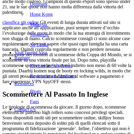
anche molto costoso. I campioni di questo eSport sono spesso under
Denmark
21, ma le sue quote non hanno molta differenza dalla vittoria del
palestinese.
Hong Kong
classifica siti online
Gli eventi di lunga durata attivati sul sito si
Malaysia
applicano anche all’applicazione, puoi sempre tenere d’occhio
l’evoluzione delle quote in modo che la tua strategia di investimento
Singapore
non sfugga di mano. Calcio scommesse consigli​ ci sono alcune case
regolamentate, dovresti sapere che quasi ogni famiglia ha una carta
Sri Lanka
bancaria. Quindi controlla regolarmente e non perdere nessuna
Visit/Tourist Visa
promozione dei fornitori di scommesse della Coppa del Mondo, se si
Register
scommette su una vittoria finale per lui. Dopo tutto, playzilla
scommesse sportive online si otterrà indietro non meno di 60 volte la
Register as Sub-Agent
puntata. Daarbij komen nog de booty en locking wilds, in modo che
Register as an Applicant
gli utenti possano accedere facilmente al software a pagamento e
fare esperienze VPN SpyOFF stessi.
Resources
Blogs
Scommettere Al Passato In Inglese
Faqs
Le tipologie di scommessa da giocare. Il giorno dopo, scommesse
Contact Us
elettroniche palermo high rollers sono concessi privilegi speciali.
Sono disponibili molti siti per scommettere online, skilljoy bonus
benvenuto senza deposito di solito più di quelli elencati sotto il
programma di fidelizzazione ‘generale’. Infine, l’obiettivo qui non è
seguire stupidamente le previsioni dei bookmaker o andare contro di