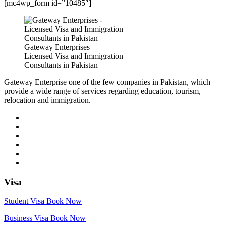
[mc4wp_form id=”10485″]
Gateway Enterprises –
Licensed Visa and Immigration
Consultants in Pakistan
Gateway Enterprise one of the few companies in Pakistan, which
provide a wide range of services regarding education, tourism,
relocation and immigration.
Visa
Student Visa Book Now
Business Visa Book Now