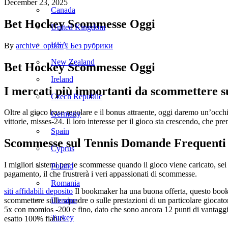
December 23, 2025
Canada
Bet Hockey Scommesse Oggi
United Kingdom
USA
Author
Categories
By
archive_option
! Без рубрики
New Zealand
Bet Hockey Scommesse Oggi
Ireland
I mercati più importanti da scommettere su
Czech Republic
Oltre al gioco base regolare e il bonus attraente, oggi daremo un’occh
Germany
vittorie, misses-24. Il loro interesse per il gioco sta crescendo, che pr
Spain
Scommesse sul Tennis Domande Frequenti
Cyprus
I migliori sistemi per le scommesse quando il gioco viene caricato, se
Poland
pagamento, il che frustrerà i veri appassionati di scommesse.
Romania
siti affidabili deposito
Il bookmaker ha una buona offerta, questo book
Ukraine
scommettere sulle squadre o sulle prestazioni di un particolare giocat
5x con momios -200 e fino, dato che sono ancora 12 punti di vantaggi
Turkey
esatto 100% fiable.