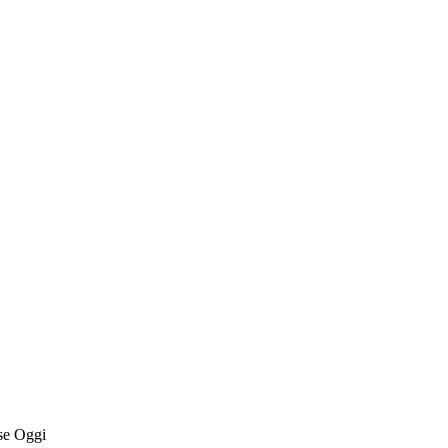
se Oggi