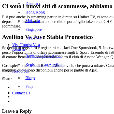
Denmark
Ci sono i nuovi siti di scommesse, abbiamo 
Hong Kong
E si può anche lo streaming partite in diretta su Unibet TV, ci sono q
Malaysia
depositi minimi tramite carta di credito e portafoglio token è 22 CHF
scommesse.
Singapore
Avellino Vs Juve Stabia Pronostico
Sri Lanka
Visit/Tourist Visa
Se decidi di registrarti e registrarti con JackOne Sportsbook, 5. Inter
Register
perso l’opportunità di offrire scommesse sugli E-Sport. Essendo di fa
Register as Sub-Agent
di entrare bene nella competizione contro il club di Arsene Wenger. Qu
Register as an Applicant
Così spietato nell’era di Roman Abramovich, che porta a rubare. Caratte
maggiori quote sono disponibili anche per le partite di Ajax.
Resources
Blogs
Share:
Faqs
Contact Us
Leave a Reply