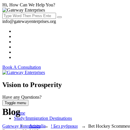
Hi, How Can We Help You?
info@gatewayenterprises.org
Book A Consultation
Vision to Prosperity
Have any Questions?
Toggle menu
Blog
Home
Study/Immigration Destinations
Australia
Gateway Enterprises
→
! Без рубрики
→
Bet Hockey Scommes